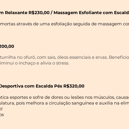
m Relaxante R$230,00 / Massagem Esfoliante
com Escald
 mortas através de uma esfoliação seguida de massagem com 
200,00
turrilha no
ofurô, com sais, óleos essenciais e ervas.
Benefícios
minui o inchaço e alivia o stress.
Desportiva
com Escalda Pés R$320,00
tica esportes e sofre de dores ou lesões nos músculos, caus
atura, pois melhora a circulação sanguínea e auxilia na eli
o!
os