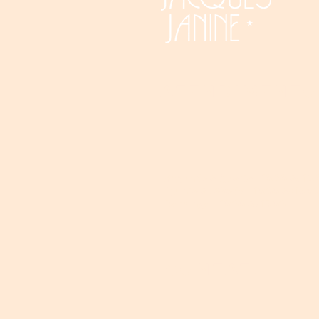
ATENDIMENT
Segunda á Quarta - 10:00 ás 18:
Quinta á sábado - 10:00 ás 19:0
Domingo - 10:00 ás 13:00
CONTATO