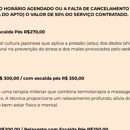
O HORÁRIO AGENDADO OU A FALTA DE CANCELAMENTO E
 DO APTO) O VALOR DE 50% DO SERVIÇO CONTRATADO.
scalda Pés R$270,00
 cultura japonesa que aplica a pressão (atsu) dos dedos (shi
tural na prevenção do stress e dos males provocados pelo se
300,00 / com escalda pés R$ 350,00
uma terapia milenar que combina termoterapia e massagem
to. A técnica proporciona um relaxamento profundo, alivia d
 bem-estar físico e mental.
R$200,00 / Relaxante com Escalda Pés R$250,00