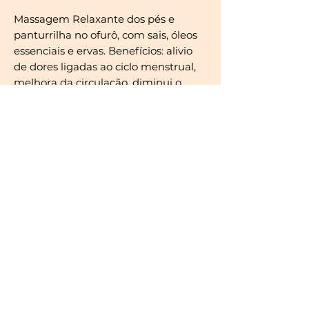
Massagem Relaxante dos pés e
panturrilha no ofurô, com sais, óleos
essenciais e ervas. Benefícios: alivio
de dores ligadas ao ciclo menstrual,
melhora da circulação, diminui o
inchaço e alivia o stress.
Duração 45 minutos
Horários de Atendimentos:
Temporada e feriados: Segunda a
Sábado das 09:00 ás 19:30 e
Domingo das 09:00 ás 18:00hs
Outros Meses do Ano: Segunda a
Sábado das 09:00 ás 18:00hs e
Domingo das 09:00 ás 13:00hs
Forma de Pagamento: Assinar e
Debitar na conta.