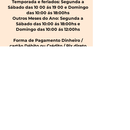
Temporada e feriados: Segunda a
Sábado das 10 00 ás 19 00 e Domingo
das 10:00 ás 18:00hs
Outros Meses do Ano: Segunda a
Sábado das 10:00 ás 18:00hs e
Domingo das 10:00 ás 12:00hs
Forma de Pagamento Dinheiro /
cartão Débito ou Crédito / Pix direto
com a nossa profissional.​
Faça seu agendamento diretamente
na recepção ou em nossa central
pelos telefones abaixo.
Para informações de serviços de
Cabelo, Manicure, Maquiagem e
outros consulte nossa Unidade.
Unidade Capivari: Avenida Macedo
Soares 473 / 495 - Galeria das Flores
(12) 99245-9467
(12) 99643-5686
(12) 98197-3984