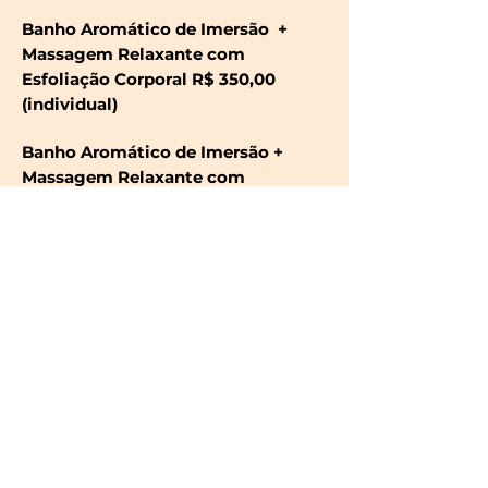
Banho Aromático de Imersão +
Massagem Relaxante com
Esfoliação Corporal R$ 350,00
(individual)
Banho Aromático de Imersão +
Massagem Relaxante com
Esfoliação Corporal (Para Casal)
R$600,00
P.S COBRAMOS PRÉ RESERVA.
Horários de Atendimentos:
Temporada e feriados: Segunda a
Sábado das 09:00 ás 19:30hs e
Domingo das 10:00 ás 17:00hs
Outros Meses do Ano: Segunda a
Sábado das 09:00 ás 18:00hs e